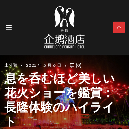
未分類
2025 年 5 月 6 日
(0)
息を呑むほど美しい
花火ショーを鑑賞：
長隆体験のハイライ
ト