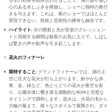
る水の効果を組み合わせることで、海の波や遊び
心のある水しぶきを模倣し、ショーに独特の奥行
きを与えます。これは、夜のショーではほとんど
実現できない、技術と芸術性の稀有な融合です。
水の噴射と光が音楽のクレッシェン
ハイライト:
ドと同期する瞬間は観客のお気に入りで、しばし
ば驚きの声や歓声を引き起こします。
花火のフィナーレ
グランドフィナーレでは、湖の上
期待すること:
空に壮大な花火が打ち上がります。鮮やかな赤、
青、金、緑など、色とりどりの花火が夜空を彩
り、公園全体に響き渡る感動的なBGMと完璧な
タイミングで調和します。花火は、火花の滝から
大輪の菊まで、様々なスタイルで展開され、ダイ