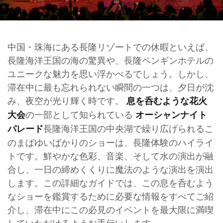
中国・珠海にある長隆リゾートでの休暇といえば、
長隆海洋王国の海の驚異や、長隆ペンギンホテルの
ユニークな魅力を思い浮かべるでしょう。しかし、
滞在中に最も忘れられない瞬間の一つは、夕日が沈
み、夜空が光り輝く時です。
息を呑むような花火
の一部として知られている
大会
オーシャンナイト
長隆海洋王国の中央湖で繰り広げられるこ
パレード
のまばゆいばかりのショーは、長隆体験のハイライ
トです。鮮やかな色彩、音楽、そして水の演出が融
合し、一日の締めくくりに魔法のような演出を演出
します。この詳細なガイドでは、この息を呑むよう
なショーを鑑賞するために必要な情報をすべてご紹
介し、滞在中にこの必見のイベントを最大限に満喫