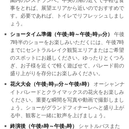
園内のレストランへ。中央の湖の近くで手軽な食
事をとれば、展望エリアから近いのでおすすめで
す。必要であれば、トイレでリフレッシュしまし
ょう。
午後
ショータイム準備（午後7時～午後7時30分）
7時半のショーをお楽しみいただくには、午後7時
までにセントラルレイク観覧エリアまたはご希望
のスポットにお越しください。ゆったりとくつろ
ぎ、お子様を近くで軽く遊ばせて、パレード前の
盛り上がりを存分にお楽しみください。
オーシャンナ
花火大会（午後7時30分～午後8時）
イトパレードとクライマックスの花火をお楽しみ
ください。重要な瞬間を写真や動画で撮影しまし
ょう。ショーがグランドフィナーレへと盛り上が
る中、観客と一緒に歓声を上げましょう。
シャトルバスまた
終演後（午後8時～午後9時）