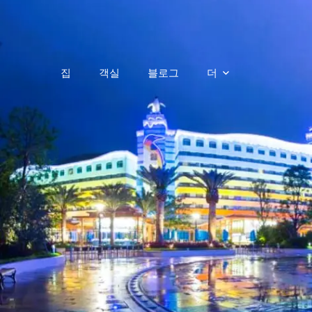
집
객실
블로그
더