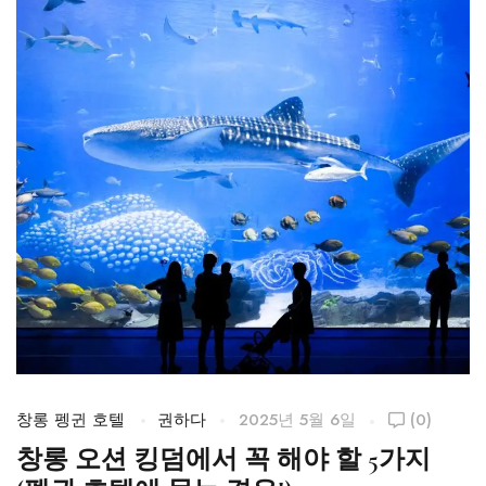
창롱 펭귄 호텔
권하다
2025년 5월 6일
(0)
창
창롱 오션 킹덤에서 꼭 해야 할 5가지