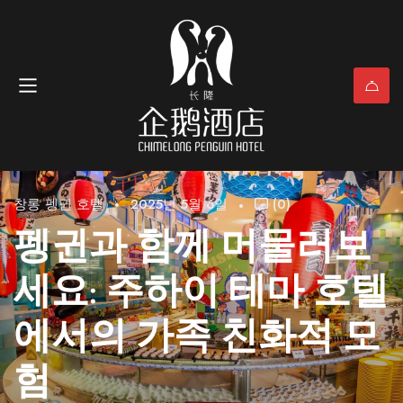
창롱 펭귄 호텔
2025년 5월 6일
(0)
펭귄과 함께 머물러보
세요: 주하이 테마 호텔
에서의 가족 친화적 모
험